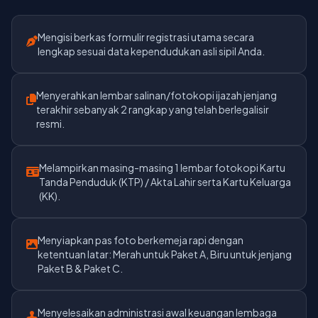
Mengisi berkas formulir registrasi utama secara
lengkap sesuai data kependudukan asli sipil Anda.
Menyerahkan lembar salinan/fotokopi ijazah jenjang
terakhir sebanyak 2 rangkap yang telah berlegalisir
resmi.
Melampirkan masing-masing 1 lembar fotokopi Kartu
Tanda Penduduk (KTP) / Akta Lahir serta Kartu Keluarga
(KK).
Menyiapkan pas foto berkemeja rapi dengan
ketentuan latar: Merah untuk Paket A, Biru untuk jenjang
Paket B & Paket C.
Menyelesaikan administrasi awal keuangan lembaga