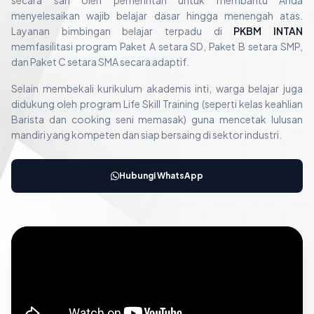
secara sah oleh pemerintah untuk membantu Anda
menyelesaikan wajib belajar dasar hingga menengah atas.
Layanan bimbingan belajar terpadu di
PKBM INTAN
memfasilitasi program Paket A setara SD, Paket B setara SMP,
dan Paket C setara SMA secara adaptif.
Selain membekali kurikulum akademis inti, warga belajar juga
didukung oleh program Life Skill Training (seperti kelas keahlian
Barista dan cooking seni memasak) guna mencetak lulusan
mandiri yang kompeten dan siap bersaing di sektor industri.
Hubungi WhatsApp