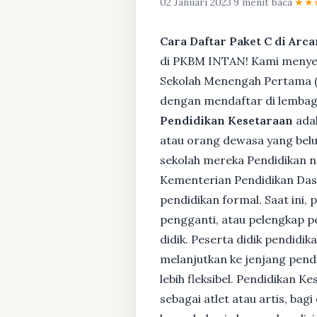
02 Januari 2023
·
9 menit baca
·
★★
Cara Daftar Paket C di Arc
di PKBM INTAN! Kami menyedi
Sekolah Menengah Pertama (S
dengan mendaftar di lembaga
Pendidikan Kesetaraan
adal
atau orang dewasa yang bel
sekolah mereka Pendidikan no
Kementerian Pendidikan Das
pendidikan formal. Saat ini,
pengganti, atau pelengkap pe
didik. Peserta didik pendidi
melanjutkan ke jenjang pendi
lebih fleksibel. Pendidikan 
sebagai atlet atau artis, ba