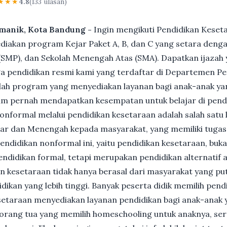
★★★
4.8
(133 ulasan)
amanik, Kota Bandung -
Ingin mengikuti Pendidikan Keset
akan program Kejar Paket A, B, dan C yang setara dengan
MP), dan Sekolah Menengah Atas (SMA). Dapatkan ijazah y
 pendidikan resmi kami yang terdaftar di Departemen Pe
ah program yang menyediakan layanan bagi anak-anak ya
um pernah mendapatkan kesempatan untuk belajar di pend
nformal melalui pendidikan kesetaraan adalah salah satu 
ar dan Menengah kepada masyarakat, yang memiliki tuga
 pendidikan nonformal ini, yaitu pendidikan kesetaraan, buk
ndidikan formal, tetapi merupakan pendidikan alternatif a
kan kesetaraan tidak hanya berasal dari masyarakat yang pu
dikan yang lebih tinggi. Banyak peserta didik memilih pen
Kesetaraan menyediakan layanan pendidikan bagi anak-anak 
gi orang tua yang memilih homeschooling untuk anaknya, se