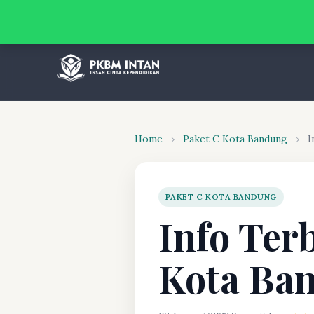
Home
›
Paket C Kota Bandung
›
I
PAKET C KOTA BANDUNG
Info Ter
Kota Ba