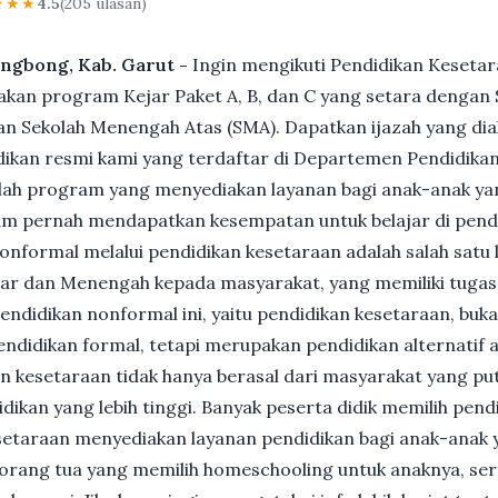
★★★
4.5
(205 ulasan)
ongbong, Kab. Garut -
Ingin mengikuti Pendidikan Kesetar
n program Kejar Paket A, B, dan C yang setara dengan S
n Sekolah Menengah Atas (SMA). Dapatkan ijazah yang dia
ikan resmi kami yang terdaftar di Departemen Pendidikan
ah program yang menyediakan layanan bagi anak-anak ya
um pernah mendapatkan kesempatan untuk belajar di pend
nformal melalui pendidikan kesetaraan adalah salah satu 
ar dan Menengah kepada masyarakat, yang memiliki tuga
 pendidikan nonformal ini, yaitu pendidikan kesetaraan, buk
ndidikan formal, tetapi merupakan pendidikan alternatif a
kan kesetaraan tidak hanya berasal dari masyarakat yang pu
dikan yang lebih tinggi. Banyak peserta didik memilih pen
Kesetaraan menyediakan layanan pendidikan bagi anak-anak 
gi orang tua yang memilih homeschooling untuk anaknya, se