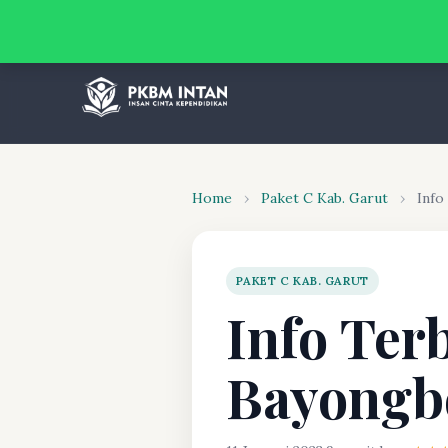
Home
›
Paket C Kab. Garut
›
Info
PAKET C KAB. GARUT
Info Ter
Bayongb