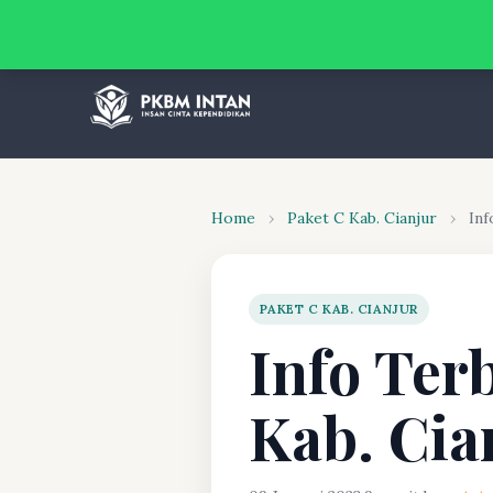
Home
›
Paket C Kab. Cianjur
›
Inf
PAKET C KAB. CIANJUR
Info Ter
Kab. Cia