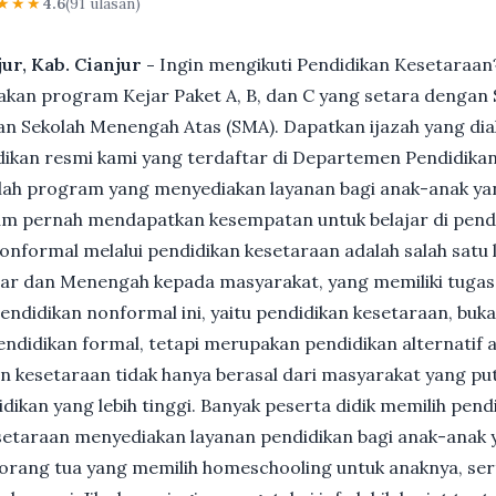
★★★
4.6
(91 ulasan)
jur, Kab. Cianjur -
Ingin mengikuti Pendidikan Kesetaraan?
n program Kejar Paket A, B, dan C yang setara dengan S
n Sekolah Menengah Atas (SMA). Dapatkan ijazah yang dia
ikan resmi kami yang terdaftar di Departemen Pendidikan
ah program yang menyediakan layanan bagi anak-anak ya
um pernah mendapatkan kesempatan untuk belajar di pend
nformal melalui pendidikan kesetaraan adalah salah satu 
ar dan Menengah kepada masyarakat, yang memiliki tuga
 pendidikan nonformal ini, yaitu pendidikan kesetaraan, buk
ndidikan formal, tetapi merupakan pendidikan alternatif a
kan kesetaraan tidak hanya berasal dari masyarakat yang pu
dikan yang lebih tinggi. Banyak peserta didik memilih pen
Kesetaraan menyediakan layanan pendidikan bagi anak-anak 
gi orang tua yang memilih homeschooling untuk anaknya, se