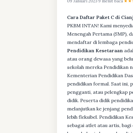
09 Januari 2023
·
9 menit baca
·
★★
Cara Daftar Paket C di Cian
PKBM INTAN! Kami menyediaka
Menengah Pertama (SMP), da
mendaftar di lembaga pendid
Pendidikan Kesetaraan
adal
atau orang dewasa yang bel
sekolah mereka Pendidikan no
Kementerian Pendidikan Das
pendidikan formal. Saat ini,
pengganti, atau pelengkap pe
didik. Peserta didik pendidi
melanjutkan ke jenjang pendi
lebih fleksibel. Pendidikan 
sebagai atlet atau artis, ba