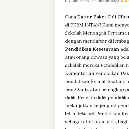
06 Januari 2023
·
9 menit baca
·
★★
Cara Daftar Paket C di Cib
di PKBM INTAN! Kami menyedi
Sekolah Menengah Pertama (S
dengan mendaftar di lembaga
Pendidikan Kesetaraan
adal
atau orang dewasa yang bel
sekolah mereka Pendidikan no
Kementerian Pendidikan Das
pendidikan formal. Saat ini,
pengganti, atau pelengkap pe
didik. Peserta didik pendidi
melanjutkan ke jenjang pendi
lebih fleksibel. Pendidikan 
sebagai atlet atau artis, ba