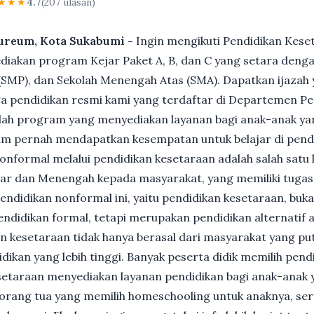
★★★
4.7
(207 ulasan)
eureum, Kota Sukabumi -
Ingin mengikuti Pendidikan Kese
akan program Kejar Paket A, B, dan C yang setara dengan
MP), dan Sekolah Menengah Atas (SMA). Dapatkan ijazah y
 pendidikan resmi kami yang terdaftar di Departemen Pe
ah program yang menyediakan layanan bagi anak-anak ya
um pernah mendapatkan kesempatan untuk belajar di pend
nformal melalui pendidikan kesetaraan adalah salah satu 
ar dan Menengah kepada masyarakat, yang memiliki tuga
 pendidikan nonformal ini, yaitu pendidikan kesetaraan, buk
ndidikan formal, tetapi merupakan pendidikan alternatif a
kan kesetaraan tidak hanya berasal dari masyarakat yang pu
dikan yang lebih tinggi. Banyak peserta didik memilih pen
Kesetaraan menyediakan layanan pendidikan bagi anak-anak 
gi orang tua yang memilih homeschooling untuk anaknya, se