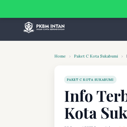
Home
›
Paket C Kota Sukabumi
›
PAKET C KOTA SUKABUMI
Info Ter
Kota Su