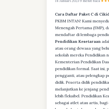
14 Januari 2023
·
9 menit baca
·
★★
Cara Daftar Paket C di Cik
PKBM INTAN! Kami menyediaka
Menengah Pertama (SMP), da
mendaftar di lembaga pendid
Pendidikan Kesetaraan
adal
atau orang dewasa yang bel
sekolah mereka Pendidikan no
Kementerian Pendidikan Das
pendidikan formal. Saat ini,
pengganti, atau pelengkap pe
didik. Peserta didik pendidi
melanjutkan ke jenjang pendi
lebih fleksibel. Pendidikan 
sebagai atlet atau artis, ba