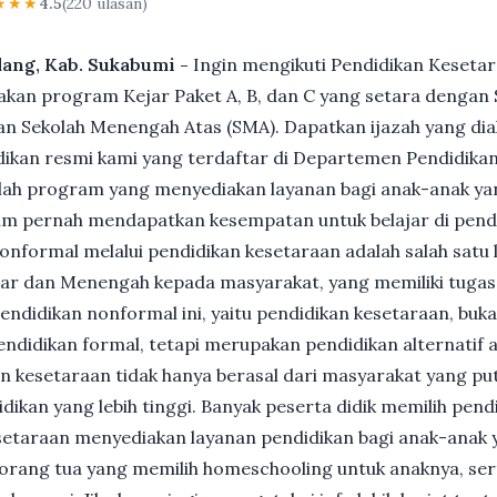
★★★
4.5
(220 ulasan)
idang, Kab. Sukabumi -
Ingin mengikuti Pendidikan Kesetar
n program Kejar Paket A, B, dan C yang setara dengan S
n Sekolah Menengah Atas (SMA). Dapatkan ijazah yang dia
ikan resmi kami yang terdaftar di Departemen Pendidikan
ah program yang menyediakan layanan bagi anak-anak ya
um pernah mendapatkan kesempatan untuk belajar di pend
nformal melalui pendidikan kesetaraan adalah salah satu 
ar dan Menengah kepada masyarakat, yang memiliki tuga
 pendidikan nonformal ini, yaitu pendidikan kesetaraan, buk
ndidikan formal, tetapi merupakan pendidikan alternatif a
kan kesetaraan tidak hanya berasal dari masyarakat yang pu
dikan yang lebih tinggi. Banyak peserta didik memilih pen
Kesetaraan menyediakan layanan pendidikan bagi anak-anak 
gi orang tua yang memilih homeschooling untuk anaknya, se