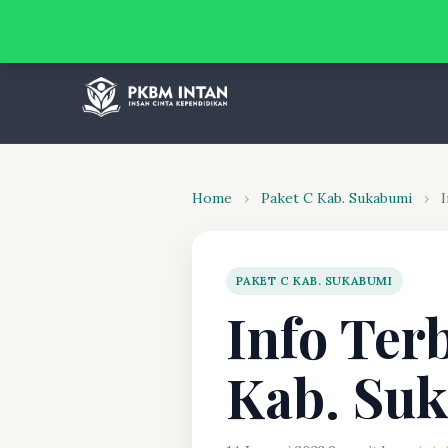
Home
›
Paket C Kab. Sukabumi
›
I
PAKET C KAB. SUKABUMI
Info Ter
Kab. Su