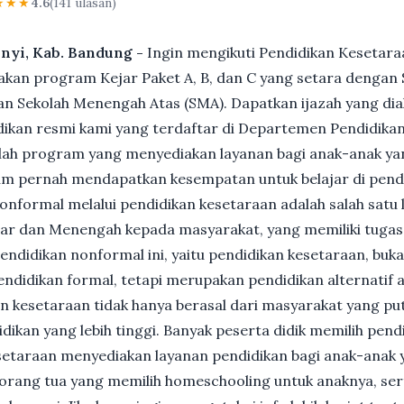
★★★
4.6
(141 ulasan)
unyi, Kab. Bandung -
Ingin mengikuti Pendidikan Kesetara
n program Kejar Paket A, B, dan C yang setara dengan S
n Sekolah Menengah Atas (SMA). Dapatkan ijazah yang dia
ikan resmi kami yang terdaftar di Departemen Pendidikan
ah program yang menyediakan layanan bagi anak-anak ya
um pernah mendapatkan kesempatan untuk belajar di pend
nformal melalui pendidikan kesetaraan adalah salah satu 
ar dan Menengah kepada masyarakat, yang memiliki tuga
 pendidikan nonformal ini, yaitu pendidikan kesetaraan, buk
ndidikan formal, tetapi merupakan pendidikan alternatif a
kan kesetaraan tidak hanya berasal dari masyarakat yang pu
dikan yang lebih tinggi. Banyak peserta didik memilih pen
Kesetaraan menyediakan layanan pendidikan bagi anak-anak 
gi orang tua yang memilih homeschooling untuk anaknya, se