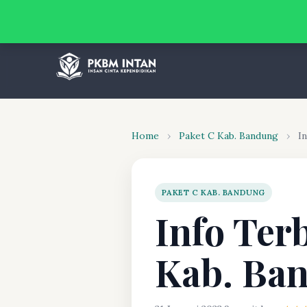
Home
›
Paket C Kab. Bandung
›
I
PAKET C KAB. BANDUNG
Info Ter
Kab. Ba