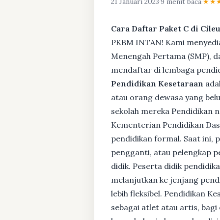
21 Januari 2023
·
9 menit baca
·
★★
Cara Daftar Paket C di Cile
PKBM INTAN! Kami menyediaka
Menengah Pertama (SMP), da
mendaftar di lembaga pendid
Pendidikan Kesetaraan
adal
atau orang dewasa yang bel
sekolah mereka Pendidikan no
Kementerian Pendidikan Das
pendidikan formal. Saat ini,
pengganti, atau pelengkap pe
didik. Peserta didik pendidi
melanjutkan ke jenjang pendi
lebih fleksibel. Pendidikan 
sebagai atlet atau artis, ba