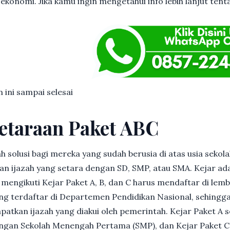
ekonomi. Jika kamu ingin mengetahui info lebih lanjut tenta
n ini sampai selesai
etaraan Paket ABC
h solusi bagi mereka yang sudah berusia di atas usia sekolah
 ijazah yang setara dengan SD, SMP, atau SMA. Kejar ad
in mengikuti Kejar Paket A, B, dan C harus mendaftar di lem
g terdaftar di Departemen Pendidikan Nasional, sehingga
patkan ijazah yang diakui oleh pemerintah. Kejar Paket A 
dengan Sekolah Menengah Pertama (SMP), dan Kejar Paket C