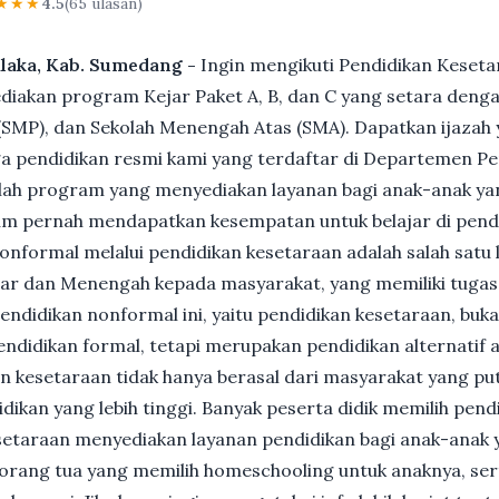
★★★
4.5
(65 ulasan)
alaka, Kab. Sumedang -
Ingin mengikuti Pendidikan Keseta
akan program Kejar Paket A, B, dan C yang setara dengan
MP), dan Sekolah Menengah Atas (SMA). Dapatkan ijazah y
 pendidikan resmi kami yang terdaftar di Departemen Pe
ah program yang menyediakan layanan bagi anak-anak ya
um pernah mendapatkan kesempatan untuk belajar di pend
nformal melalui pendidikan kesetaraan adalah salah satu 
ar dan Menengah kepada masyarakat, yang memiliki tuga
 pendidikan nonformal ini, yaitu pendidikan kesetaraan, buk
ndidikan formal, tetapi merupakan pendidikan alternatif a
kan kesetaraan tidak hanya berasal dari masyarakat yang pu
dikan yang lebih tinggi. Banyak peserta didik memilih pen
Kesetaraan menyediakan layanan pendidikan bagi anak-anak 
gi orang tua yang memilih homeschooling untuk anaknya, se