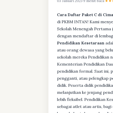
03 Januari 2023
·
9 menit baca
·
★★
Cara Daftar Paket C di Cim
di PKBM INTAN! Kami menyedi
Sekolah Menengah Pertama (S
dengan mendaftar di lembaga
Pendidikan Kesetaraan
adal
atau orang dewasa yang bel
sekolah mereka Pendidikan no
Kementerian Pendidikan Das
pendidikan formal. Saat ini,
pengganti, atau pelengkap pe
didik. Peserta didik pendidi
melanjutkan ke jenjang pendi
lebih fleksibel. Pendidikan 
sebagai atlet atau artis, ba