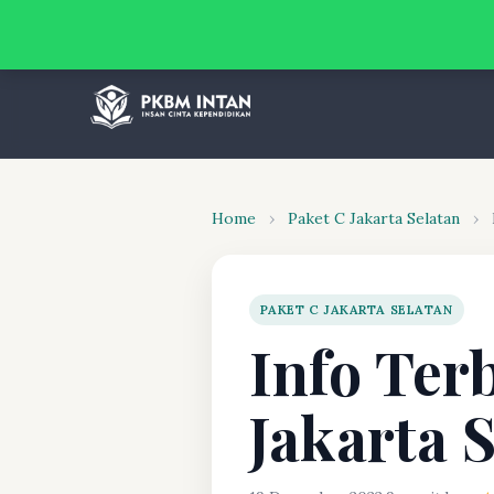
Home
›
Paket C Jakarta Selatan
›
PAKET C JAKARTA SELATAN
Info Ter
Jakarta 