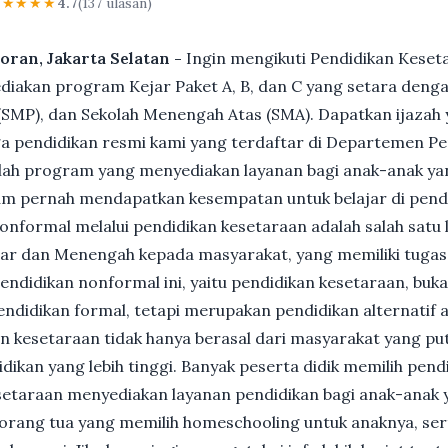
★★★★★
4.7
(137 ulasan)
oran, Jakarta Selatan -
Ingin mengikuti Pendidikan Keset
akan program Kejar Paket A, B, dan C yang setara dengan
MP), dan Sekolah Menengah Atas (SMA). Dapatkan ijazah y
 pendidikan resmi kami yang terdaftar di Departemen Pe
ah program yang menyediakan layanan bagi anak-anak ya
um pernah mendapatkan kesempatan untuk belajar di pend
nformal melalui pendidikan kesetaraan adalah salah satu 
ar dan Menengah kepada masyarakat, yang memiliki tuga
 pendidikan nonformal ini, yaitu pendidikan kesetaraan, buk
ndidikan formal, tetapi merupakan pendidikan alternatif a
kan kesetaraan tidak hanya berasal dari masyarakat yang pu
dikan yang lebih tinggi. Banyak peserta didik memilih pen
Kesetaraan menyediakan layanan pendidikan bagi anak-anak 
gi orang tua yang memilih homeschooling untuk anaknya, se