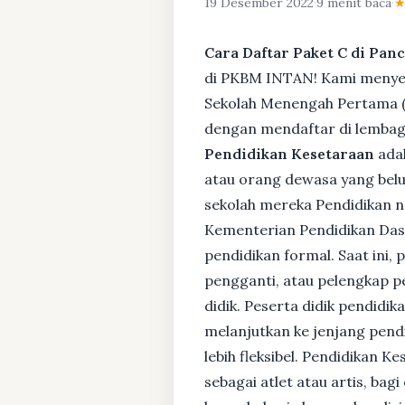
19 Desember 2022
·
9 menit baca
·
Cara Daftar Paket C di Panc
di PKBM INTAN! Kami menyedi
Sekolah Menengah Pertama (S
dengan mendaftar di lembaga
Pendidikan Kesetaraan
adal
atau orang dewasa yang bel
sekolah mereka Pendidikan no
Kementerian Pendidikan Das
pendidikan formal. Saat ini,
pengganti, atau pelengkap pe
didik. Peserta didik pendidi
melanjutkan ke jenjang pendi
lebih fleksibel. Pendidikan 
sebagai atlet atau artis, ba