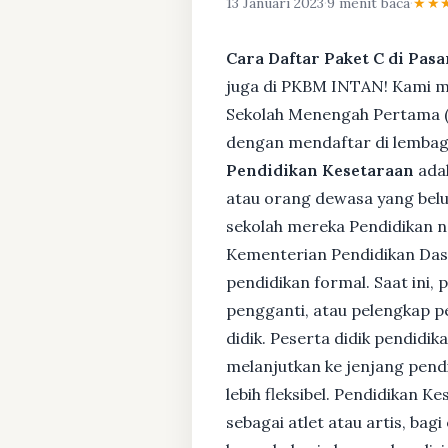
13 Januari 2023
·
9 menit baca
·
★★
Cara Daftar Paket C di Pas
juga di PKBM INTAN! Kami me
Sekolah Menengah Pertama (S
dengan mendaftar di lembaga
Pendidikan Kesetaraan
adal
atau orang dewasa yang bel
sekolah mereka Pendidikan no
Kementerian Pendidikan Das
pendidikan formal. Saat ini,
pengganti, atau pelengkap pe
didik. Peserta didik pendidi
melanjutkan ke jenjang pendi
lebih fleksibel. Pendidikan 
sebagai atlet atau artis, ba