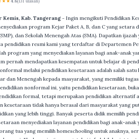
★★★
4.6
(131 ulasan)
ar Kemis, Kab. Tangerang -
Ingin mengikuti Pendidikan Ke
nyediakan program Kejar Paket A, B, dan C yang setara d
MP), dan Sekolah Menengah Atas (SMA). Dapatkan ijazah y
 pendidikan resmi kami yang terdaftar di Departemen Pe
ah program yang menyediakan layanan bagi anak-anak ya
um pernah mendapatkan kesempatan untuk belajar di pend
nformal melalui pendidikan kesetaraan adalah salah satu 
ar dan Menengah kepada masyarakat, yang memiliki tuga
 pendidikan nonformal ini, yaitu pendidikan kesetaraan, buk
ndidikan formal, tetapi merupakan pendidikan alternatif a
kan kesetaraan tidak hanya berasal dari masyarakat yang pu
dikan yang lebih tinggi. Banyak peserta didik memilih pen
Kesetaraan menyediakan layanan pendidikan bagi anak-anak 
gi orang tua yang memilih homeschooling untuk anaknya, se