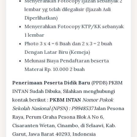
Menyerahkan Fotocopy Ijazah sebanyak 2
lembar yg telah dilegalisir (Ijazah Asli
Diperlihatkan)
Menyerahkan Fotocopy KTP/KK sebanyak
1 lembar
Photo 3 x 4 = 6 Buah dan 2 x 3 = 2 buah
Dengan Latar Biru (Kemeja)
Melunasi Biaya Pendaftaran beserta
Materai Rp. 10.000 2 buah
Penerimaan Peserta Didik Baru
(PPDB) PKBM
INTAN Sudah Dibuka, Silahkan menghubungi
kontak berikut :
PKBM INTAN
Nomor Pokok
Sekolah Nasional (NPSN) : P9948537
Jalan Pesona
Raya, Perum Graha Pesona Blok A No 6,
Cisaranten Wetan, Cinambo, di Selaawi, Kab.
Garut, Jawa Barat 40293, Indonesia