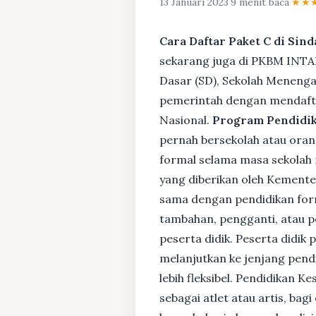
13 Januari 2023
·
9 menit baca
·
★★
Cara Daftar Paket C di Sin
sekarang juga di PKBM INTAN
Dasar (SD), Sekolah Menenga
pemerintah dengan mendafta
Nasional.
Program Pendidik
pernah bersekolah atau ora
formal selama masa sekolah 
yang diberikan oleh Kemente
sama dengan pendidikan forma
tambahan, pengganti, atau pe
peserta didik. Peserta didik
melanjutkan ke jenjang pendi
lebih fleksibel. Pendidikan 
sebagai atlet atau artis, ba