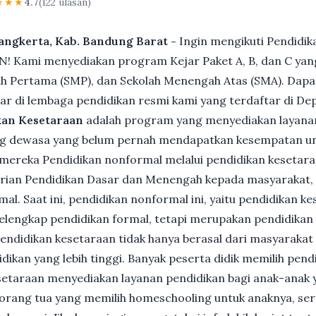
★★★
4.7
(122 ulasan)
dangkerta, Kab. Bandung Barat -
Ingin mengikuti Pendidi
! Kami menyediakan program Kejar Paket A, B, dan C yan
h Pertama (SMP), dan Sekolah Menengah Atas (SMA). Dapatk
r di lembaga pendidikan resmi kami yang terdaftar di D
an Kesetaraan
adalah program yang menyediakan layanan
ng dewasa yang belum pernah mendapatkan kesempatan unt
mereka Pendidikan nonformal melalui pendidikan kesetaraa
rian Pendidikan Dasar dan Menengah kepada masyarakat, 
l. Saat ini, pendidikan nonformal ini, yaitu pendidikan ke
lengkap pendidikan formal, tetapi merupakan pendidikan al
 pendidikan kesetaraan tidak hanya berasal dari masyarakat
dikan yang lebih tinggi. Banyak peserta didik memilih pen
Kesetaraan menyediakan layanan pendidikan bagi anak-anak 
gi orang tua yang memilih homeschooling untuk anaknya, se