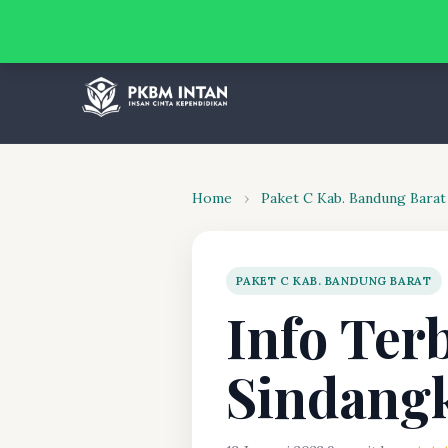
Home
›
Paket C Kab. Bandung Barat
PAKET C KAB. BANDUNG BARAT
Info Ter
Sindangk