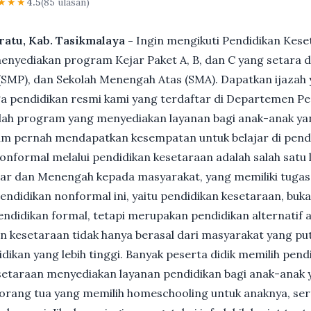
★★★
4.5
(85 ulasan)
ratu, Kab. Tasikmalaya -
Ingin mengikuti Pendidikan Kes
nyediakan program Kejar Paket A, B, dan C yang setara d
MP), dan Sekolah Menengah Atas (SMA). Dapatkan ijazah y
 pendidikan resmi kami yang terdaftar di Departemen Pe
ah program yang menyediakan layanan bagi anak-anak ya
um pernah mendapatkan kesempatan untuk belajar di pend
nformal melalui pendidikan kesetaraan adalah salah satu 
ar dan Menengah kepada masyarakat, yang memiliki tuga
 pendidikan nonformal ini, yaitu pendidikan kesetaraan, buk
ndidikan formal, tetapi merupakan pendidikan alternatif a
kan kesetaraan tidak hanya berasal dari masyarakat yang pu
dikan yang lebih tinggi. Banyak peserta didik memilih pen
Kesetaraan menyediakan layanan pendidikan bagi anak-anak 
gi orang tua yang memilih homeschooling untuk anaknya, se