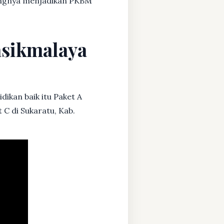
dangnya menjadikan PKBM
asikmalaya
dikan baik itu Paket A
 C di Sukaratu, Kab.