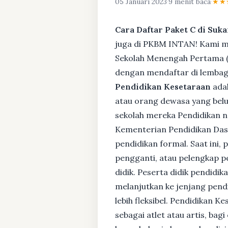
05 Januari 2023
·
9 menit baca
·
★★
Cara Daftar Paket C di Suka
juga di PKBM INTAN! Kami me
Sekolah Menengah Pertama (S
dengan mendaftar di lembaga
Pendidikan Kesetaraan
adal
atau orang dewasa yang bel
sekolah mereka Pendidikan no
Kementerian Pendidikan Das
pendidikan formal. Saat ini,
pengganti, atau pelengkap pe
didik. Peserta didik pendidi
melanjutkan ke jenjang pendi
lebih fleksibel. Pendidikan 
sebagai atlet atau artis, ba