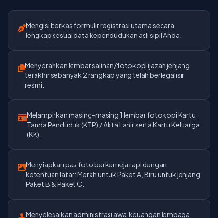
Mengisi berkas formulir registrasi utama secara
lengkap sesuai data kependudukan asli sipil Anda.
Menyerahkan lembar salinan/fotokopi ijazah jenjang
terakhir sebanyak 2 rangkap yang telah berlegalisir
resmi.
Melampirkan masing-masing 1 lembar fotokopi Kartu
Tanda Penduduk (KTP) / Akta Lahir serta Kartu Keluarga
(KK).
Menyiapkan pas foto berkemeja rapi dengan
ketentuan latar: Merah untuk Paket A, Biru untuk jenjang
Paket B & Paket C.
Menyelesaikan administrasi awal keuangan lembaga