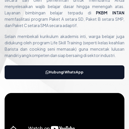
secara sah oleh pemerintah untuk membantu Anda
menyelesaikan wajib belajar dasar hingga menengah atas.
Layanan bimbingan belajar terpadu di
PKBM INTAN
memfasilitasi program Paket A setara SD, Paket B setara SMP,
dan Paket C setara SMA secara adaptif.
Selain membekali kurikulum akademis inti, warga belajar juga
didukung oleh program Life Skill Training (seperti kelas keahlian
Barista dan cooking seni memasak) guna mencetak lulusan
mandiri yang kompeten dan siap bersaing di sektor industri.
Hubungi WhatsApp