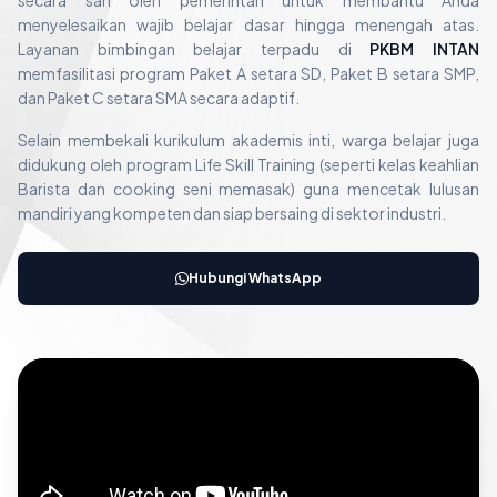
secara sah oleh pemerintah untuk membantu Anda
menyelesaikan wajib belajar dasar hingga menengah atas.
Layanan bimbingan belajar terpadu di
PKBM INTAN
memfasilitasi program Paket A setara SD, Paket B setara SMP,
dan Paket C setara SMA secara adaptif.
Selain membekali kurikulum akademis inti, warga belajar juga
didukung oleh program Life Skill Training (seperti kelas keahlian
Barista dan cooking seni memasak) guna mencetak lulusan
mandiri yang kompeten dan siap bersaing di sektor industri.
Hubungi WhatsApp