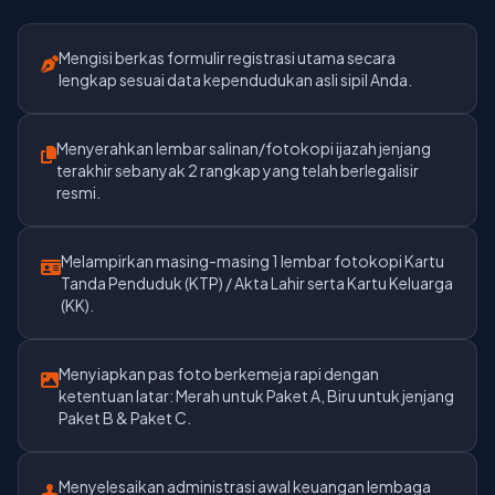
Mengisi berkas formulir registrasi utama secara
lengkap sesuai data kependudukan asli sipil Anda.
Menyerahkan lembar salinan/fotokopi ijazah jenjang
terakhir sebanyak 2 rangkap yang telah berlegalisir
resmi.
Melampirkan masing-masing 1 lembar fotokopi Kartu
Tanda Penduduk (KTP) / Akta Lahir serta Kartu Keluarga
(KK).
Menyiapkan pas foto berkemeja rapi dengan
ketentuan latar: Merah untuk Paket A, Biru untuk jenjang
Paket B & Paket C.
Menyelesaikan administrasi awal keuangan lembaga