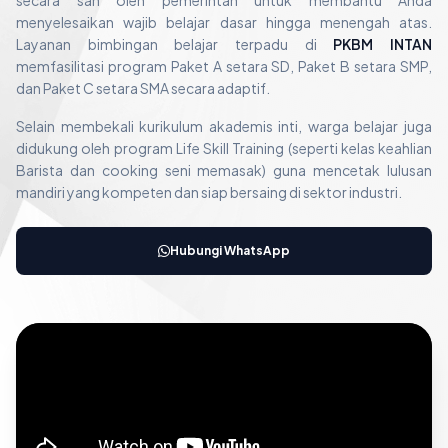
secara sah oleh pemerintah untuk membantu Anda
menyelesaikan wajib belajar dasar hingga menengah atas.
Layanan bimbingan belajar terpadu di
PKBM INTAN
memfasilitasi program Paket A setara SD, Paket B setara SMP,
dan Paket C setara SMA secara adaptif.
Selain membekali kurikulum akademis inti, warga belajar juga
didukung oleh program Life Skill Training (seperti kelas keahlian
Barista dan cooking seni memasak) guna mencetak lulusan
mandiri yang kompeten dan siap bersaing di sektor industri.
Hubungi WhatsApp