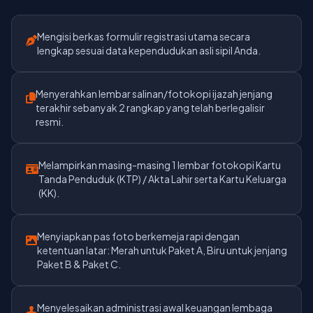
Mengisi berkas formulir registrasi utama secara
lengkap sesuai data kependudukan asli sipil Anda.
Menyerahkan lembar salinan/fotokopi ijazah jenjang
terakhir sebanyak 2 rangkap yang telah berlegalisir
resmi.
Melampirkan masing-masing 1 lembar fotokopi Kartu
Tanda Penduduk (KTP) / Akta Lahir serta Kartu Keluarga
(KK).
Menyiapkan pas foto berkemeja rapi dengan
ketentuan latar: Merah untuk Paket A, Biru untuk jenjang
Paket B & Paket C.
Menyelesaikan administrasi awal keuangan lembaga