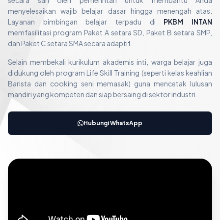
secara sah oleh pemerintah untuk membantu Anda
menyelesaikan wajib belajar dasar hingga menengah atas.
Layanan bimbingan belajar terpadu di
PKBM INTAN
memfasilitasi program Paket A setara SD, Paket B setara SMP,
dan Paket C setara SMA secara adaptif.
Selain membekali kurikulum akademis inti, warga belajar juga
didukung oleh program Life Skill Training (seperti kelas keahlian
Barista dan cooking seni memasak) guna mencetak lulusan
mandiri yang kompeten dan siap bersaing di sektor industri.
Hubungi WhatsApp