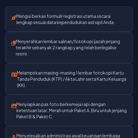
Mengisi berkas formulir registrasi utama secara
lengkap sesuai data kependudukan asli sipil Anda.
Menyerahkan lembar salinan/fotokopi ijazah jenjang
terakhir sebanyak 2 rangkap yang telah berlegalisir
resmi.
Melampirkan masing-masing 1 lembar fotokopi Kartu
Tanda Penduduk (KTP) / Akta Lahir serta Kartu Keluarga
(KK).
Menyiapkan pas foto berkemeja rapi dengan
ketentuan latar: Merah untuk Paket A, Biru untuk jenjang
Paket B & Paket C.
Menyelesaikan administrasi awal keuangan lembaga