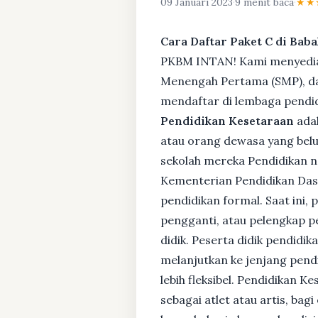
09 Januari 2023
·
9 menit baca
·
★★
Cara Daftar Paket C di Bab
PKBM INTAN! Kami menyediaka
Menengah Pertama (SMP), da
mendaftar di lembaga pendid
Pendidikan Kesetaraan
adal
atau orang dewasa yang bel
sekolah mereka Pendidikan no
Kementerian Pendidikan Das
pendidikan formal. Saat ini,
pengganti, atau pelengkap pe
didik. Peserta didik pendidi
melanjutkan ke jenjang pendi
lebih fleksibel. Pendidikan 
sebagai atlet atau artis, ba