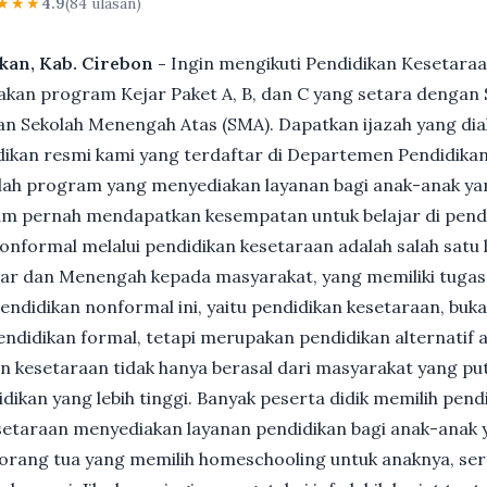
★★★
4.9
(84 ulasan)
akan, Kab. Cirebon -
Ingin mengikuti Pendidikan Kesetaraa
n program Kejar Paket A, B, dan C yang setara dengan S
n Sekolah Menengah Atas (SMA). Dapatkan ijazah yang dia
ikan resmi kami yang terdaftar di Departemen Pendidikan
ah program yang menyediakan layanan bagi anak-anak ya
um pernah mendapatkan kesempatan untuk belajar di pend
nformal melalui pendidikan kesetaraan adalah salah satu 
ar dan Menengah kepada masyarakat, yang memiliki tuga
 pendidikan nonformal ini, yaitu pendidikan kesetaraan, buk
ndidikan formal, tetapi merupakan pendidikan alternatif a
kan kesetaraan tidak hanya berasal dari masyarakat yang pu
dikan yang lebih tinggi. Banyak peserta didik memilih pen
Kesetaraan menyediakan layanan pendidikan bagi anak-anak 
gi orang tua yang memilih homeschooling untuk anaknya, se