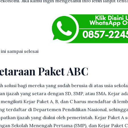
 ekonomi. Jika kamu ingin mengetahui info lebih lanjut tent
 ini sampai selesai
etaraan Paket ABC
h solusi bagi mereka yang sudah berusia di atas usia sekolah
 ijazah yang setara dengan SD, SMP, atau SMA. Kejar ad
in mengikuti Kejar Paket A, B, dan C harus mendaftar di lem
g terdaftar di Departemen Pendidikan Nasional, sehingga
patkan ijazah yang diakui oleh pemerintah. Kejar Paket A 
dengan Sekolah Menengah Pertama (SMP), dan Kejar Paket C