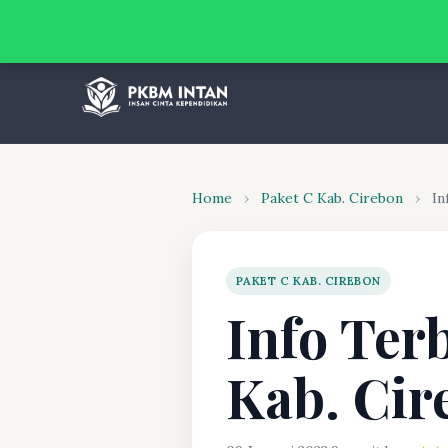
Home
›
Paket C Kab. Cirebon
›
In
PAKET C KAB. CIREBON
Info Ter
Kab. Cir