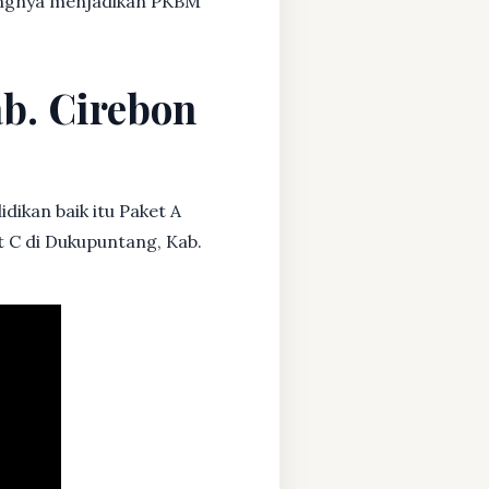
dangnya menjadikan PKBM
b. Cirebon
dikan baik itu Paket A
t C di Dukupuntang, Kab.