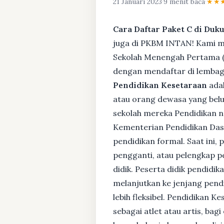
21 Januari 2023
·
9 menit baca
·
★★
Cara Daftar Paket C di Duk
juga di PKBM INTAN! Kami me
Sekolah Menengah Pertama (S
dengan mendaftar di lembaga
Pendidikan Kesetaraan
adal
atau orang dewasa yang bel
sekolah mereka Pendidikan no
Kementerian Pendidikan Das
pendidikan formal. Saat ini,
pengganti, atau pelengkap pe
didik. Peserta didik pendidi
melanjutkan ke jenjang pendi
lebih fleksibel. Pendidikan 
sebagai atlet atau artis, ba