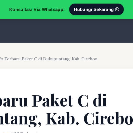
Konsultasi Via Whatsapp:
Hubungi Sekarang
fo Terbaru Paket C di Dukupuntang, Kab. Cirebon
baru Paket C di
tang, Kab. Cireb