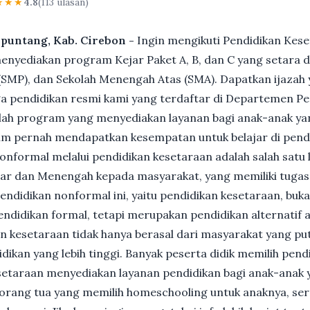
★★★
4.8
(113 ulasan)
upuntang, Kab. Cirebon -
Ingin mengikuti Pendidikan Kes
nyediakan program Kejar Paket A, B, dan C yang setara d
MP), dan Sekolah Menengah Atas (SMA). Dapatkan ijazah y
 pendidikan resmi kami yang terdaftar di Departemen Pe
ah program yang menyediakan layanan bagi anak-anak ya
um pernah mendapatkan kesempatan untuk belajar di pend
nformal melalui pendidikan kesetaraan adalah salah satu 
ar dan Menengah kepada masyarakat, yang memiliki tuga
 pendidikan nonformal ini, yaitu pendidikan kesetaraan, buk
ndidikan formal, tetapi merupakan pendidikan alternatif a
kan kesetaraan tidak hanya berasal dari masyarakat yang pu
dikan yang lebih tinggi. Banyak peserta didik memilih pen
Kesetaraan menyediakan layanan pendidikan bagi anak-anak 
gi orang tua yang memilih homeschooling untuk anaknya, se