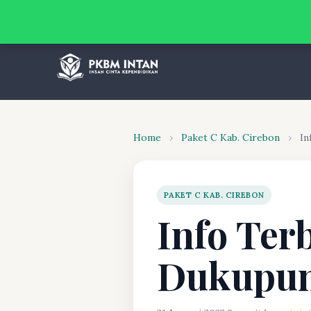
Home
›
Paket C Kab. Cirebon
›
In
PAKET C KAB. CIREBON
Info Ter
Dukupun