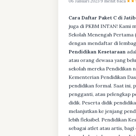
06 Januari 2023
·
9 menit baca
·
★★
Cara Daftar Paket C di Jat
juga di PKBM INTAN! Kami me
Sekolah Menengah Pertama (S
dengan mendaftar di lembaga
Pendidikan Kesetaraan
adal
atau orang dewasa yang bel
sekolah mereka Pendidikan no
Kementerian Pendidikan Das
pendidikan formal. Saat ini,
pengganti, atau pelengkap pe
didik. Peserta didik pendidi
melanjutkan ke jenjang pendi
lebih fleksibel. Pendidikan 
sebagai atlet atau artis, ba