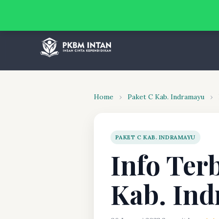
Home
›
Paket C Kab. Indramayu
›
PAKET C KAB. INDRAMAYU
Info Ter
Kab. In