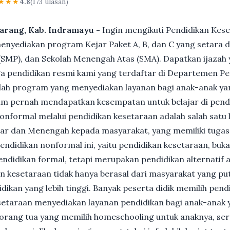
★★★
4.8
(173 ulasan)
ibarang, Kab. Indramayu -
Ingin mengikuti Pendidikan Kes
nyediakan program Kejar Paket A, B, dan C yang setara d
MP), dan Sekolah Menengah Atas (SMA). Dapatkan ijazah y
 pendidikan resmi kami yang terdaftar di Departemen Pe
ah program yang menyediakan layanan bagi anak-anak ya
um pernah mendapatkan kesempatan untuk belajar di pend
nformal melalui pendidikan kesetaraan adalah salah satu 
ar dan Menengah kepada masyarakat, yang memiliki tuga
 pendidikan nonformal ini, yaitu pendidikan kesetaraan, buk
ndidikan formal, tetapi merupakan pendidikan alternatif a
kan kesetaraan tidak hanya berasal dari masyarakat yang pu
dikan yang lebih tinggi. Banyak peserta didik memilih pen
Kesetaraan menyediakan layanan pendidikan bagi anak-anak 
gi orang tua yang memilih homeschooling untuk anaknya, se