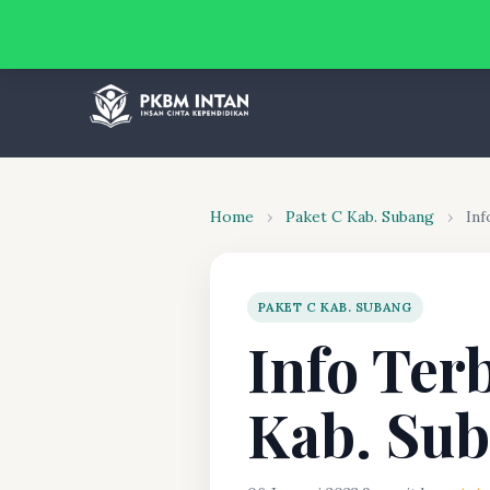
Home
›
Paket C Kab. Subang
›
Inf
PAKET C KAB. SUBANG
Info Terb
Kab. Su