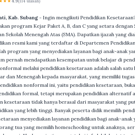
★★★
4.9
(114 ulasan)
ati, Kab. Subang -
Ingin mengikuti Pendidikan Kesetaraan?
n program Kejar Paket A, B, dan C yang setara dengan S
n Sekolah Menengah Atas (SMA). Dapatkan ijazah yang dia
ikan resmi kami yang terdaftar di Departemen Pendidikan
ah program yang menyediakan layanan bagi anak-anak ya
um pernah mendapatkan kesempatan untuk belajar di pend
nformal melalui pendidikan kesetaraan adalah salah satu 
ar dan Menengah kepada masyarakat, yang memiliki tuga
 pendidikan nonformal ini, yaitu pendidikan kesetaraan, buk
ndidikan formal, tetapi merupakan pendidikan alternatif a
kan kesetaraan tidak hanya berasal dari masyarakat yang pu
dikan yang lebih tinggi. Banyak peserta didik memilih pen
Kesetaraan menyediakan layanan pendidikan bagi anak-anak 
gi orang tua yang memilih homeschooling untuk anaknya, se