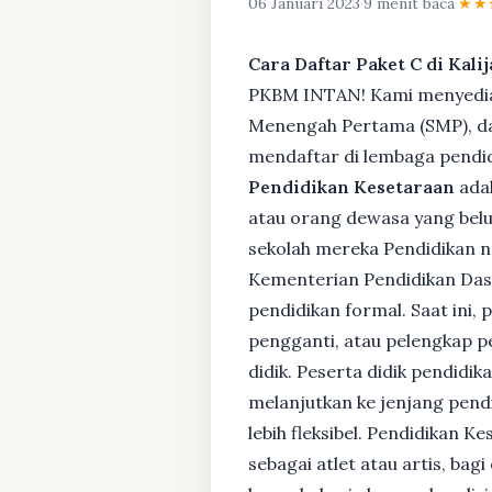
06 Januari 2023
·
9 menit baca
·
★★
Cara Daftar Paket C di Kalij
PKBM INTAN! Kami menyediaka
Menengah Pertama (SMP), da
mendaftar di lembaga pendid
Pendidikan Kesetaraan
adal
atau orang dewasa yang bel
sekolah mereka Pendidikan no
Kementerian Pendidikan Das
pendidikan formal. Saat ini,
pengganti, atau pelengkap pe
didik. Peserta didik pendidi
melanjutkan ke jenjang pendi
lebih fleksibel. Pendidikan 
sebagai atlet atau artis, ba