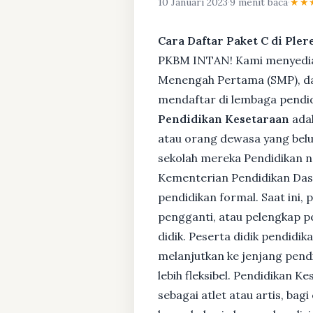
10 Januari 2023
·
9 menit baca
·
★★
Cara Daftar Paket C di Pler
PKBM INTAN! Kami menyediaka
Menengah Pertama (SMP), da
mendaftar di lembaga pendid
Pendidikan Kesetaraan
adal
atau orang dewasa yang bel
sekolah mereka Pendidikan no
Kementerian Pendidikan Das
pendidikan formal. Saat ini,
pengganti, atau pelengkap pe
didik. Peserta didik pendidi
melanjutkan ke jenjang pendi
lebih fleksibel. Pendidikan 
sebagai atlet atau artis, ba