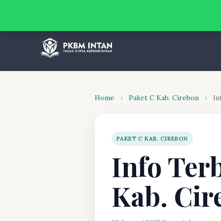
Home
›
Paket C Kab. Cirebon
›
In
PAKET C KAB. CIREBON
Info Ter
Kab. Cir