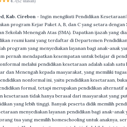
★★★
4.7
(52 ulasan)
ed, Kab. Cirebon -
Ingin mengikuti Pendidikan Kesetaraan?
n program Kejar Paket A, B, dan C yang setara dengan S
n Sekolah Menengah Atas (SMA). Dapatkan ijazah yang dia
ikan resmi kami yang terdaftar di Departemen Pendidikan
ah program yang menyediakan layanan bagi anak-anak ya
um pernah mendapatkan kesempatan untuk belajar di pend
nformal melalui pendidikan kesetaraan adalah salah satu 
ar dan Menengah kepada masyarakat, yang memiliki tuga
 pendidikan nonformal ini, yaitu pendidikan kesetaraan, buk
ndidikan formal, tetapi merupakan pendidikan alternatif a
kan kesetaraan tidak hanya berasal dari masyarakat yang pu
dikan yang lebih tinggi. Banyak peserta didik memilih pen
Kesetaraan menyediakan layanan pendidikan bagi anak-anak 
gi orang tua yang memilih homeschooling untuk anaknya, se