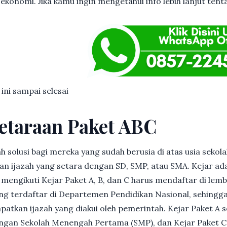
 ekonomi. Jika kamu ingin mengetahui info lebih lanjut tent
 ini sampai selesai
etaraan Paket ABC
h solusi bagi mereka yang sudah berusia di atas usia sekolah
 ijazah yang setara dengan SD, SMP, atau SMA. Kejar ad
in mengikuti Kejar Paket A, B, dan C harus mendaftar di lem
g terdaftar di Departemen Pendidikan Nasional, sehingga
patkan ijazah yang diakui oleh pemerintah. Kejar Paket A 
dengan Sekolah Menengah Pertama (SMP), dan Kejar Paket C