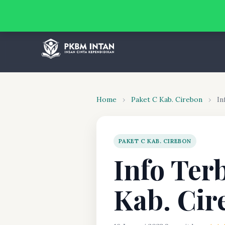
Home
›
Paket C Kab. Cirebon
›
In
PAKET C KAB. CIREBON
Info Ter
Kab. Cir