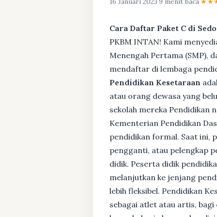
16 Januari 2023
·
9 menit baca
·
★★
Cara Daftar Paket C di Sed
PKBM INTAN! Kami menyediaka
Menengah Pertama (SMP), da
mendaftar di lembaga pendid
Pendidikan Kesetaraan
adal
atau orang dewasa yang bel
sekolah mereka Pendidikan no
Kementerian Pendidikan Das
pendidikan formal. Saat ini,
pengganti, atau pelengkap pe
didik. Peserta didik pendidi
melanjutkan ke jenjang pendi
lebih fleksibel. Pendidikan 
sebagai atlet atau artis, ba