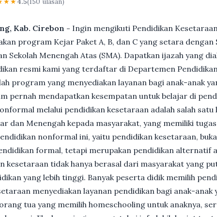
★★★
4.5
(150 ulasan)
ong, Kab. Cirebon -
Ingin mengikuti Pendidikan Kesetaraan
n program Kejar Paket A, B, dan C yang setara dengan S
n Sekolah Menengah Atas (SMA). Dapatkan ijazah yang dia
ikan resmi kami yang terdaftar di Departemen Pendidikan
ah program yang menyediakan layanan bagi anak-anak ya
um pernah mendapatkan kesempatan untuk belajar di pend
nformal melalui pendidikan kesetaraan adalah salah satu 
ar dan Menengah kepada masyarakat, yang memiliki tuga
 pendidikan nonformal ini, yaitu pendidikan kesetaraan, buk
ndidikan formal, tetapi merupakan pendidikan alternatif a
kan kesetaraan tidak hanya berasal dari masyarakat yang pu
dikan yang lebih tinggi. Banyak peserta didik memilih pen
Kesetaraan menyediakan layanan pendidikan bagi anak-anak 
gi orang tua yang memilih homeschooling untuk anaknya, se