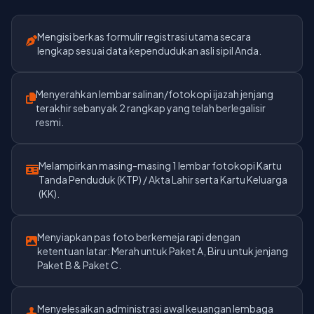
Mengisi berkas formulir registrasi utama secara
lengkap sesuai data kependudukan asli sipil Anda.
Menyerahkan lembar salinan/fotokopi ijazah jenjang
terakhir sebanyak 2 rangkap yang telah berlegalisir
resmi.
Melampirkan masing-masing 1 lembar fotokopi Kartu
Tanda Penduduk (KTP) / Akta Lahir serta Kartu Keluarga
(KK).
Menyiapkan pas foto berkemeja rapi dengan
ketentuan latar: Merah untuk Paket A, Biru untuk jenjang
Paket B & Paket C.
Menyelesaikan administrasi awal keuangan lembaga