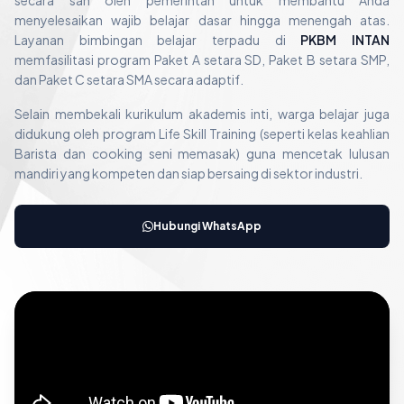
secara sah oleh pemerintah untuk membantu Anda
menyelesaikan wajib belajar dasar hingga menengah atas.
Layanan bimbingan belajar terpadu di
PKBM INTAN
memfasilitasi program Paket A setara SD, Paket B setara SMP,
dan Paket C setara SMA secara adaptif.
Selain membekali kurikulum akademis inti, warga belajar juga
didukung oleh program Life Skill Training (seperti kelas keahlian
Barista dan cooking seni memasak) guna mencetak lulusan
mandiri yang kompeten dan siap bersaing di sektor industri.
Hubungi WhatsApp